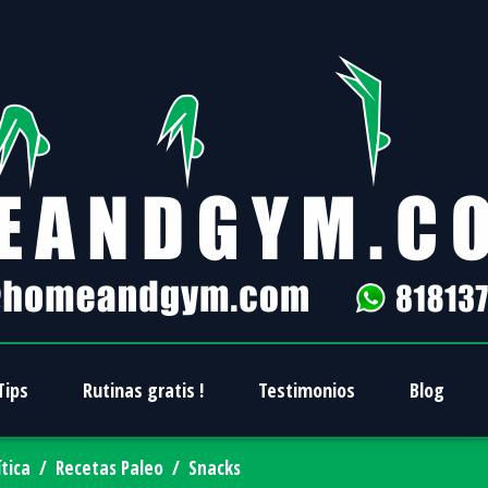
Tips
Rutinas gratis !
Testimonios
Blog
ítica
/
Recetas Paleo
/
Snacks