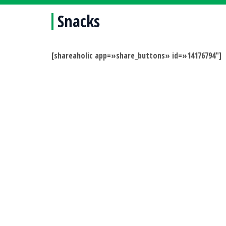
Snacks
[shareaholic app=»share_buttons» id=»14176794″]