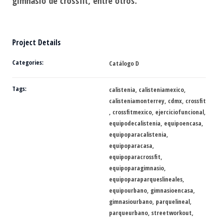
gimnasio de crossfit, entre otros.
Project Details
Categories:
Catálogo D
Tags:
calistenia
,
calisteniamexico
,
calisteniamonterrey
,
cdmx
,
crossfit
,
crossfitmexico
,
ejerciciofuncional
,
equipodecalistenia
,
equipoencasa
,
equipoparacalistenia
,
equipoparacasa
,
equipoparacrossfit
,
equipoparagimnasio
,
equipoparaparqueslineales
,
equipourbano
,
gimnasioencasa
,
gimnasiourbano
,
parquelineal
,
parqueurbano
,
streetworkout
,