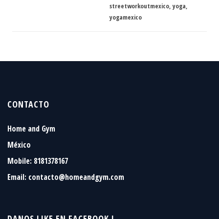
streetworkoutmexico
,
yoga
,
yogamexico
CONTACTO
Home and Gym
México
Mobile: 8181378167
Email:
contacto@homeandgym.com
DANOS LIKE EN FACEBOOK !