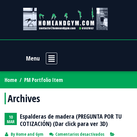
Menu
Home
/
PM Portfolio Item
Archives
Espalderas de madera (PREGUNTA POR TU
10
MAR
COTIZACIÓN) (Dar click para ver 3D)
en
By
Home and Gym
Comentarios desactivados