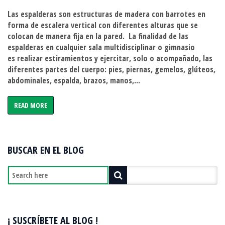
Espalderas
Las espalderas son estructuras de madera con barrotes en
de
forma de escalera vertical con diferentes alturas que se
madera
colocan de manera fija en la pared. La finalidad de las
(PREGUNTA
espalderas en cualquier sala multidisciplinar o gimnasio
POR
es realizar estiramientos y ejercitar, solo o acompañado, las
TU
diferentes partes del cuerpo: pies, piernas, gemelos, glúteos,
COTIZACIÓN)
abdominales, espalda, brazos, manos,...
(Dar
click
READ MORE
para
ver
3D)
BUSCAR EN EL BLOG
¡ SUSCRÍBETE AL BLOG !