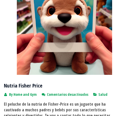
Nutria Fisher Price
en
By
Home and Gym
Comentarios desactivados
Salud
Nutria
El peluche de la nutria de Fisher-Price es un juguete que ha
Fisher
cautivado a muchos padres y bebés por sus características
Price
relajantes y divertidas. Te voy a contar todo lo que necesitas