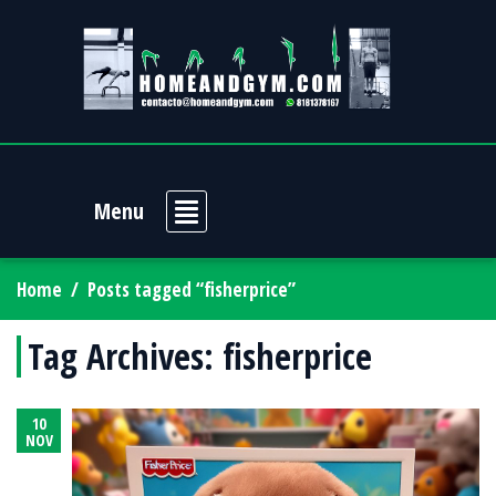
Menu
Home
/
Posts tagged “fisherprice”
Tag Archives:
fisherprice
10
NOV