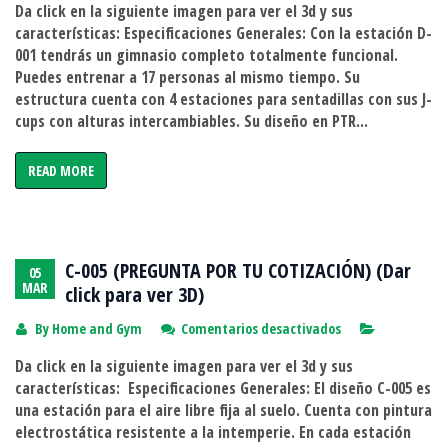
Da click en la siguiente imagen para ver el 3d y sus
001
características: Especificaciones Generales: Con la estación D-
(PREGUNTA
001 tendrás un gimnasio completo totalmente funcional.
POR
Puedes entrenar a 17 personas al mismo tiempo. Su
TU
estructura cuenta con 4 estaciones para sentadillas con sus J-
COTIZACIÓN)
cups con alturas intercambiables. Su diseño en PTR...
(Dar
click
READ MORE
para
ver
3D)
C-005 (PREGUNTA POR TU COTIZACIÓN) (Dar
05
MAR
click para ver 3D)
en
By
Home and Gym
Comentarios desactivados
C-
Da click en la siguiente imagen para ver el 3d y sus
005
características: Especificaciones Generales: El diseño C-005 es
(PREGUNTA
una estación para el aire libre fija al suelo. Cuenta con pintura
POR
electrostática resistente a la intemperie. En cada estación
TU