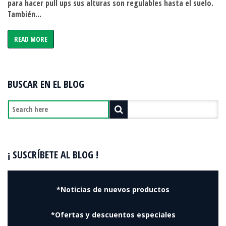
para hacer pull ups sus alturas son regulables hasta el suelo.
COTIZACIÓN)
También...
(Dar
click
READ MORE
para
ver
3D)
BUSCAR EN EL BLOG
¡ SUSCRÍBETE AL BLOG !