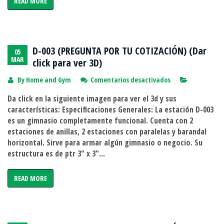
READ MORE
para
ver
3D)
D-003 (PREGUNTA POR TU COTIZACIÓN) (Dar
05
MAR
click para ver 3D)
en
By
Home and Gym
Comentarios desactivados
D-
Da click en la siguiente imagen para ver el 3d y sus
003
características: Especificaciones Generales: La estación D-003
(PREGUNTA
es un gimnasio completamente funcional. Cuenta con 2
POR
estaciones de anillas, 2 estaciones con paralelas y barandal
TU
horizontal. Sirve para armar algún gimnasio o negocio. Su
COTIZACIÓN)
estructura es de ptr 3″ x 3″...
(Dar
click
READ MORE
para
ver
3D)