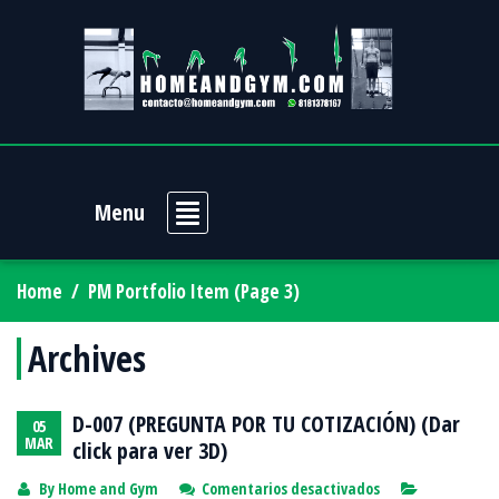
Menu
Home
/
PM Portfolio Item
(Page 3)
Archives
D-007 (PREGUNTA POR TU COTIZACIÓN) (Dar
05
MAR
click para ver 3D)
en
By
Home and Gym
Comentarios desactivados