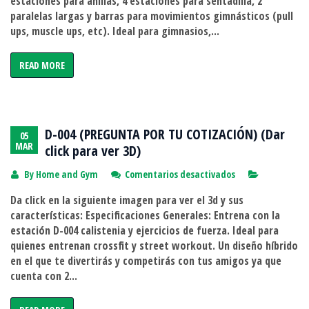
estaciones para anillas, 4 estaciones para sentadilla, 2
TU
paralelas largas y barras para movimientos gimnásticos (pull
COTIZACIÓN)
ups, muscle ups, etc). Ideal para gimnasios,...
(Dar
click
READ MORE
para
ver
3D)
D-004 (PREGUNTA POR TU COTIZACIÓN) (Dar
05
MAR
click para ver 3D)
en
By
Home and Gym
Comentarios desactivados
D-
Da click en la siguiente imagen para ver el 3d y sus
004
características: Especificaciones Generales: Entrena con la
(PREGUNTA
estación D-004 calistenia y ejercicios de fuerza. Ideal para
POR
quienes entrenan crossfit y street workout. Un diseño híbrido
TU
en el que te divertirás y competirás con tus amigos ya que
COTIZACIÓN)
cuenta con 2...
(Dar
click