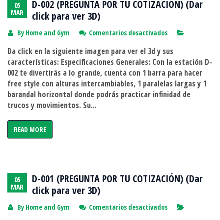
D-002 (PREGUNTA POR TU COTIZACIÓN) (Dar
05
MAR
click para ver 3D)
en
By
Home and Gym
Comentarios desactivados
D-
Da click en la siguiente imagen para ver el 3d y sus
002
características: Especificaciones Generales: Con la estación D-
(PREGUNTA
002 te divertirás a lo grande, cuenta con 1 barra para hacer
POR
free style con alturas intercambiables, 1 paralelas largas y 1
TU
barandal horizontal donde podrás practicar infinidad de
COTIZACIÓN)
trucos y movimientos. Su...
(Dar
click
READ MORE
para
ver
3D)
D-001 (PREGUNTA POR TU COTIZACIÓN) (Dar
05
MAR
click para ver 3D)
en
By
Home and Gym
Comentarios desactivados
D-