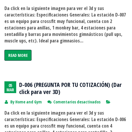
D-
Da click en la siguiente imagen para ver el 3d y sus
007
características: Especificaciones Generales: La estación D-007
(PREGUNTA
es un equipo para crossfit muy funcional, cuenta con 2
POR
estaciones para anillas, 1 monkey bar, 4 estaciones para
TU
sentadilla y barras para movimientos gimnásticos (pull ups,
COTIZACIÓN)
muscle ups, etc). Ideal para gimnasios...
(Dar
click
READ MORE
para
ver
3D)
D-006 (PREGUNTA POR TU COTIZACIÓN) (Dar
05
MAR
click para ver 3D)
en
By
Home and Gym
Comentarios desactivados
D-
Da click en la siguiente imagen para ver el 3d y sus
006
características: Especificaciones Generales: La estación D-006
(PREGUNTA
es un equipo para crossfit muy funcional, cuenta con 4
POR