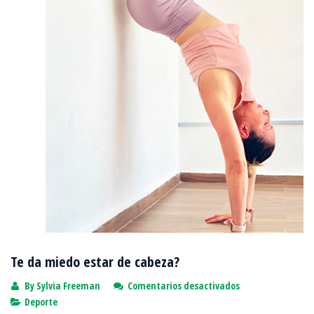
Te da miedo estar de cabeza?
en
By
Sylvia Freeman
Comentarios desactivados
Te
Deporte