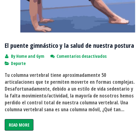
El puente gimnástico y la salud de nuestra postura
en
By
Home and Gym
Comentarios desactivados
El
Deporte
puente
Tu columna vertebral tiene aproximadamente 50
gimnástico
articulaciones que te permiten moverte en formas complejas.
y
Desafortunadamente, debido a un estilo de vida sedentario y
la
la falta movimiento/actividad, la mayoría de nosotros hemos
salud
perdido el control total de nuestra columna vertebral. Una
de
columna vertebral sana es una columna móvil, ¿Qué tan...
nuestra
postura
READ MORE