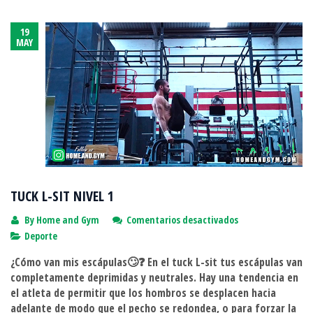
19
MAY
TUCK L-SIT NIVEL 1
en
By
Home and Gym
Comentarios desactivados
TUCK
Deporte
L-
¿Cómo van mis escápulas🙄❓ En el tuck L-sit tus escápulas van
SIT
completamente deprimidas y neutrales. Hay una tendencia en
NIVEL
el atleta de permitir que los hombros se desplacen hacia
1
adelante de modo que el pecho se redondea, o para forzar la