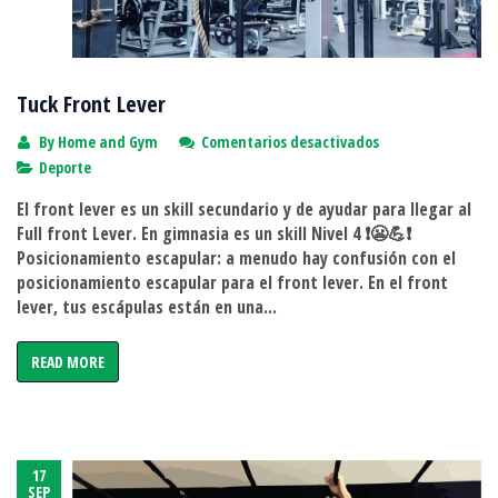
Tuck Front Lever
en
By
Home and Gym
Comentarios desactivados
Tuck
Deporte
Front
El front lever es un skill secundario y de ayudar para llegar al
Lever
Full front Lever. En gimnasia es un skill Nivel 4 ❗😬💪❗
Posicionamiento escapular: a menudo hay confusión con el
posicionamiento escapular para el front lever. En el front
lever, tus escápulas están en una...
READ MORE
17
SEP