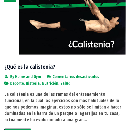
¿Qué es la calistenia?
en
By
Home and Gym
Comentarios desactivados
¿Qué
Deporte
,
Historia
,
Nutrición
,
Salud
es
La calistenia es una de las ramas del entrenamiento
la
funcional, en la cual los ejercicios son más habituales de lo
calistenia?
que nos podemos imaginar, estos no sólo se limitan a hacer
dominadas en la barra de un parque o lagartijas en tu casa,
actualmente ha evolucionado a una gran...