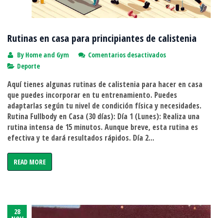
Rutinas en casa para principiantes de calistenia
en
By
Home and Gym
Comentarios desactivados
Rutinas
Deporte
en
Aquí tienes algunas rutinas de calistenia para hacer en casa
casa
que puedes incorporar en tu entrenamiento. Puedes
para
adaptarlas según tu nivel de condición física y necesidades.
principiantes
Rutina Fullbody en Casa (30 días): Día 1 (Lunes): Realiza una
de
rutina intensa de 15 minutos. Aunque breve, esta rutina es
calistenia
efectiva y te dará resultados rápidos. Día 2...
READ MORE
28