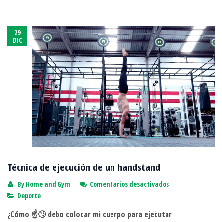
29
DIC
Técnica de ejecución de un handstand
en
By
Home and Gym
Comentarios desactivados
Técnica
Deporte
de
¿Cómo ☝🙄 debo colocar mi cuerpo para ejecutar
ejecución