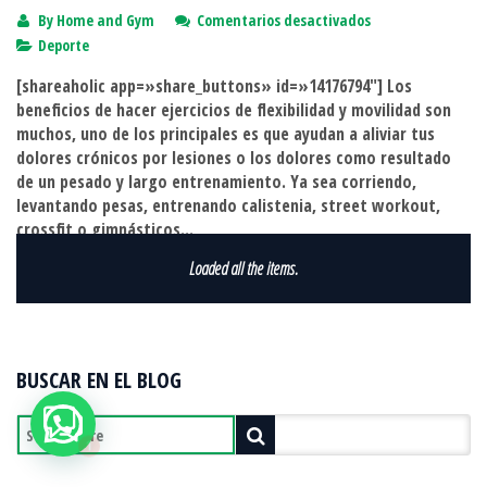
en
By
Home and Gym
Comentarios desactivados
Ejercicios
Deporte
de
[shareaholic app=»share_buttons» id=»14176794″] Los
flexibilidad
beneficios de hacer ejercicios de flexibilidad y movilidad son
y
muchos, uno de los principales es que ayudan a aliviar tus
Movilidad:
dolores crónicos por lesiones o los dolores como resultado
¿Para
de un pesado y largo entrenamiento. Ya sea corriendo,
qué
levantando pesas, entrenando calistenia, street workout,
sirven?
crossfit o gimnásticos...
READ MORE
BUSCAR EN EL BLOG
1
Necesitas ayuda?