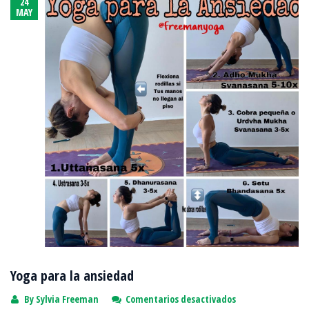
24
MAY
Yoga para la ansiedad
en
By
Sylvia Freeman
Comentarios desactivados