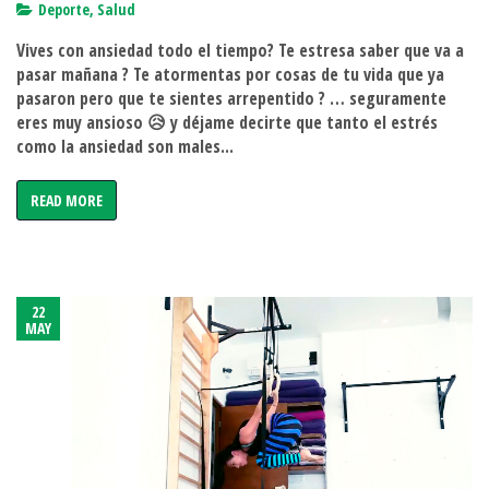
Yoga
Deporte
,
Salud
para
Vives con ansiedad todo el tiempo? Te estresa saber que va a
la
pasar mañana ? Te atormentas por cosas de tu vida que ya
ansiedad
pasaron pero que te sientes arrepentido ? … seguramente
eres muy ansioso 😥 y déjame decirte que tanto el estrés
como la ansiedad son males...
READ MORE
22
MAY