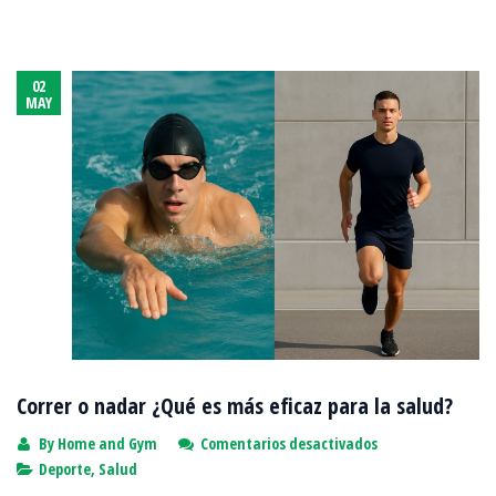
02
MAY
Correr o nadar ¿Qué es más eficaz para la salud?
en
By
Home and Gym
Comentarios desactivados
Correr
Deporte
,
Salud
o