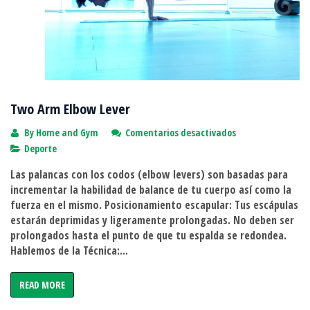
Two Arm Elbow Lever
en
By
Home and Gym
Comentarios desactivados
Two
Deporte
Arm
Las palancas con los codos (elbow levers) son basadas para
Elbow
incrementar la habilidad de balance de tu cuerpo así como la
Lever
fuerza en el mismo. Posicionamiento escapular: Tus escápulas
estarán deprimidas y ligeramente prolongadas. No deben ser
prolongados hasta el punto de que tu espalda se redondea.
Hablemos de la Técnica:...
READ MORE