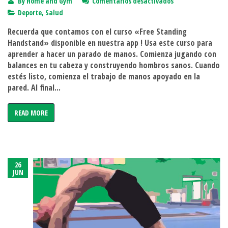
en
By
Home and Gym
Comentarios desactivados
El
Deporte
,
Salud
handstand
Recuerda que contamos con el curso «Free Standing
perfecto
Handstand» disponible en nuestra app ! Usa este curso para
aprender a hacer un parado de manos. Comienza jugando con
balances en tu cabeza y construyendo hombros sanos. Cuando
estés listo, comienza el trabajo de manos apoyado en la
pared. Al final...
READ MORE
26
JUN