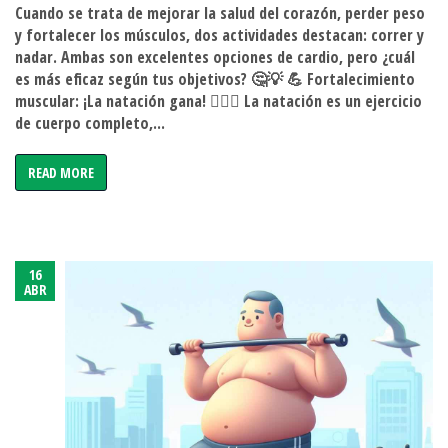
Cuando se trata de mejorar la salud del corazón, perder peso
nadar
y fortalecer los músculos, dos actividades destacan: correr y
¿Qué
nadar. Ambas son excelentes opciones de cardio, pero ¿cuál
es
es más eficaz según tus objetivos? 🤔💡 💪 Fortalecimiento
más
muscular: ¡La natación gana! 🏊‍♀️💦 La natación es un ejercicio
eficaz
de cuerpo completo,...
para
la
READ MORE
salud?
16
ABR