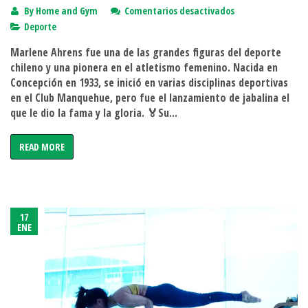
en
By
Home and Gym
Comentarios desactivados
Marlene
Deporte
Ahrens:
Marlene Ahrens fue una de las grandes figuras del deporte
la
chileno y una pionera en el atletismo femenino. Nacida en
jabalinista
Concepción en 1933, se inició en varias disciplinas deportivas
que
en el Club Manquehue, pero fue el lanzamiento de jabalina el
hizo
que le dio la fama y la gloria. 🏅Su...
historia
READ MORE
17
ENE