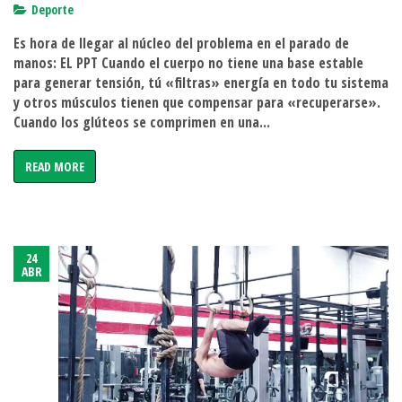
Posterior
Deporte
Pelvic
Es hora de llegar al núcleo del problema en el parado de
Tilt
manos: EL PPT Cuando el cuerpo no tiene una base estable
PPT
para generar tensión, tú «filtras» energía en todo tu sistema
y otros músculos tienen que compensar para «recuperarse».
Cuando los glúteos se comprimen en una...
READ MORE
24
ABR