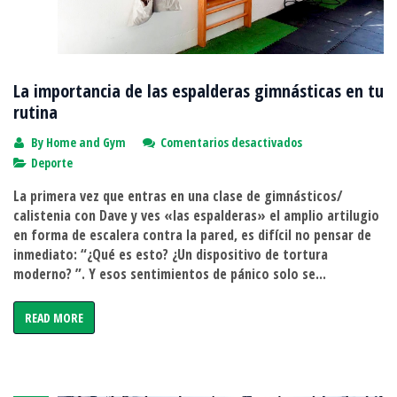
La importancia de las espalderas gimnásticas en tu
rutina
en
By
Home and Gym
Comentarios desactivados
La
Deporte
importancia
La primera vez que entras en una clase de gimnásticos/
de
calistenia con Dave y ves «las espalderas» el amplio artilugio
las
en forma de escalera contra la pared, es difícil no pensar de
espalderas
inmediato: “¿Qué es esto? ¿Un dispositivo de tortura
gimnásticas
moderno? ”. Y esos sentimientos de pánico solo se...
en
tu
READ MORE
rutina