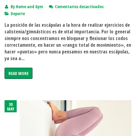
en
By
Home and Gym
Comentarios desactivados
La
Deporte
importancia
La posición de las escápulas a la hora de realizar ejercicios de
de
calistenia/gimnásticos es de vital importancia. Por lo general
las
siempre nos concentramos en bloquear y flexionar los codos
escapulas
correctamente, en hacer un «rango total de movimiento», en
en
hacer «puntas» pero nunca pensamos en nuestras escápulas,
la
ya sea a...
calistenia/gimna
READ MORE
30
MAY